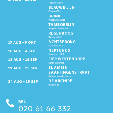
Yvonne Gorter
BLAUWE LIJN
Chelsea Tan
BRINK
Vincent Roevros
TAMBOERIJN
Angelica Setiaman
REGENBOOG
Ramzy Salem
ACHTSPRONG
17
AUG
9
OKT
Machteld Mul
NEPTUNUS
18
AUG
4
SEP
Sean van t Hof
FIEP WESTENDORP
18
AUG
18
SEP
Karen Willemse
EL AMIEN
19
AUG
25
SEP
SAAFTINGENSTRAAT
Katinka van de Griendt
DE ARCHIPEL
24
AUG
25
SEP
Gillian Lee
BEL
020 61 66 332