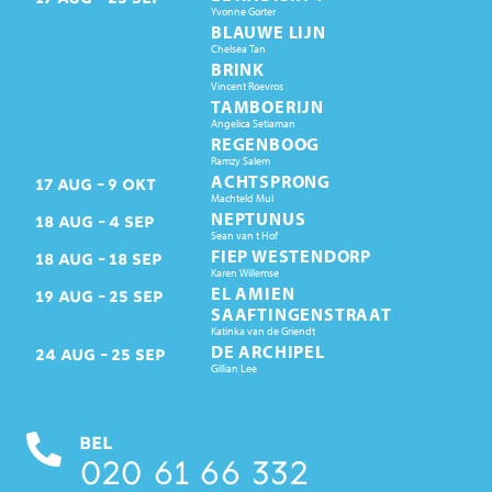
Yvonne Gorter
BLAUWE LIJN
Chelsea Tan
BRINK
Vincent Roevros
TAMBOERIJN
Angelica Setiaman
REGENBOOG
Ramzy Salem
ACHTSPRONG
17
AUG
9
OKT
Machteld Mul
NEPTUNUS
18
AUG
4
SEP
Sean van t Hof
FIEP WESTENDORP
18
AUG
18
SEP
Karen Willemse
EL AMIEN
19
AUG
25
SEP
SAAFTINGENSTRAAT
Katinka van de Griendt
DE ARCHIPEL
24
AUG
25
SEP
Gillian Lee
BEL
020 61 66 332