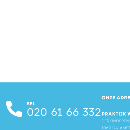
ONZE ADRE
BEL
020 61 66 332
PRAKTIJK 
Derkinderen
1062 DA Ams