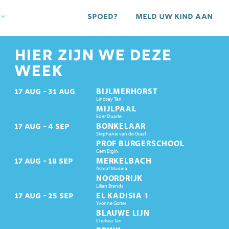
Spoed?
Meld uw kind aan
HIER ZIJN WE DEZE
WEEK
BIJLMERHORST
17
AUG
31
AUG
Lindsay Tan
MIJLPAAL
Eder Duarte
BONKELAAR
17
AUG
4
SEP
Stephanie van de Graaf
PROF BURGERSCHOOL
Cem Ergin
MERKELBACH
17
AUG
18
SEP
Ashraf Madina
NOORDRIJK
Lilian Brands
EL KADISIA 1
17
AUG
25
SEP
Yvonne Gorter
BLAUWE LIJN
Chelsea Tan