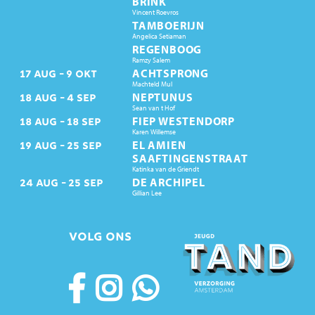
BRINK
Vincent Roevros
TAMBOERIJN
Angelica Setiaman
REGENBOOG
Ramzy Salem
ACHTSPRONG
17
AUG
9
OKT
Machteld Mul
NEPTUNUS
18
AUG
4
SEP
Sean van t Hof
FIEP WESTENDORP
18
AUG
18
SEP
Karen Willemse
EL AMIEN
19
AUG
25
SEP
SAAFTINGENSTRAAT
Katinka van de Griendt
DE ARCHIPEL
24
AUG
25
SEP
Gillian Lee
VOLG ONS