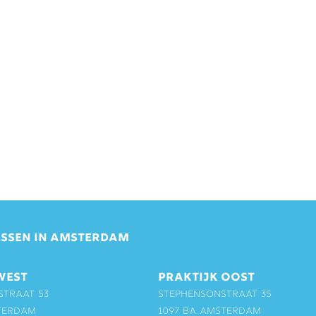
SSEN IN AMSTERDAM
WEST
PRAKTIJK OOST
straat 53
Stephensonstraat 35
terdam
1097 BA Amsterdam