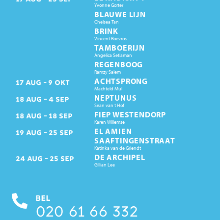
Yvonne Gorter
BLAUWE LIJN
Chelsea Tan
BRINK
Vincent Roevros
TAMBOERIJN
Angelica Setiaman
REGENBOOG
Ramzy Salem
ACHTSPRONG
17
AUG
9
OKT
Machteld Mul
NEPTUNUS
18
AUG
4
SEP
Sean van t Hof
FIEP WESTENDORP
18
AUG
18
SEP
Karen Willemse
EL AMIEN
19
AUG
25
SEP
SAAFTINGENSTRAAT
Katinka van de Griendt
DE ARCHIPEL
24
AUG
25
SEP
Gillian Lee
BEL
020 61 66 332