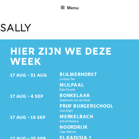
Ga
Menu
naar
de
inhoud
Sally
HIER ZIJN WE DEZE
WEEK
BIJLMERHORST
17
AUG
31
AUG
Lindsay Tan
MIJLPAAL
Eder Duarte
BONKELAAR
17
AUG
4
SEP
Stephanie van de Graaf
PROF BURGERSCHOOL
Cem Ergin
MERKELBACH
17
AUG
18
SEP
Ashraf Madina
NOORDRIJK
Lilian Brands
EL KADISIA 1
17
AUG
25
SEP