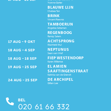
Yvonne Gorter
BLAUWE LIJN
Chelsea Tan
BRINK
Vincent Roevros
TAMBOERIJN
Angelica Setiaman
REGENBOOG
Ramzy Salem
ACHTSPRONG
17
AUG
9
OKT
Machteld Mul
NEPTUNUS
18
AUG
4
SEP
Sean van t Hof
FIEP WESTENDORP
18
AUG
18
SEP
Karen Willemse
EL AMIEN
19
AUG
25
SEP
SAAFTINGENSTRAAT
Katinka van de Griendt
DE ARCHIPEL
24
AUG
25
SEP
Gillian Lee
BEL
020 61 66 332