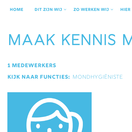
Ga
naar
Home
Dit zijn wij
Zo werken wij
Hier
de
inhoud
Maak kennis 
1 Medewerkers
Kijk naar functies: