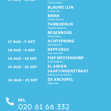
Yvonne Gorter
BLAUWE LIJN
Chelsea Tan
BRINK
Vincent Roevros
TAMBOERIJN
Angelica Setiaman
REGENBOOG
Ramzy Salem
ACHTSPRONG
17
AUG
9
OKT
Machteld Mul
NEPTUNUS
18
AUG
4
SEP
Sean van t Hof
FIEP WESTENDORP
18
AUG
18
SEP
Karen Willemse
EL AMIEN
19
AUG
25
SEP
SAAFTINGENSTRAAT
Katinka van de Griendt
DE ARCHIPEL
24
AUG
25
SEP
Gillian Lee
BEL
020 61 66 332