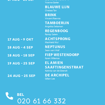
Yvonne Gorter
BLAUWE LIJN
Chelsea Tan
BRINK
Vincent Roevros
TAMBOERIJN
Angelica Setiaman
REGENBOOG
Ramzy Salem
ACHTSPRONG
17
AUG
9
OKT
Machteld Mul
NEPTUNUS
18
AUG
4
SEP
Sean van t Hof
FIEP WESTENDORP
18
AUG
18
SEP
Karen Willemse
EL AMIEN
19
AUG
25
SEP
SAAFTINGENSTRAAT
Katinka van de Griendt
DE ARCHIPEL
24
AUG
25
SEP
Gillian Lee
BEL
020 61 66 332