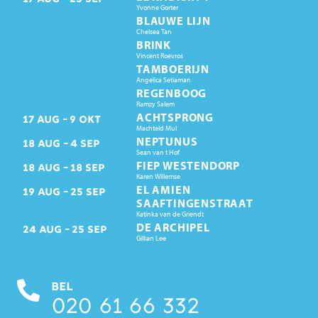
Yvonne Gorter
BLAUWE LIJN
Chelsea Tan
BRINK
Vincent Roevros
TAMBOERIJN
Angelica Setiaman
REGENBOOG
Ramzy Salem
ACHTSPRONG
17
AUG
9
OKT
Machteld Mul
NEPTUNUS
18
AUG
4
SEP
Sean van t Hof
FIEP WESTENDORP
18
AUG
18
SEP
Karen Willemse
EL AMIEN
19
AUG
25
SEP
SAAFTINGENSTRAAT
Katinka van de Griendt
DE ARCHIPEL
24
AUG
25
SEP
Gillian Lee
BEL
020 61 66 332