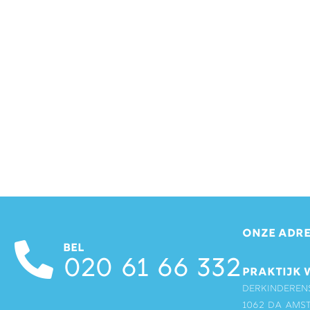
ONZE ADRE
BEL
020 61 66 332
PRAKTIJK 
Derkinderen
1062 DA Ams