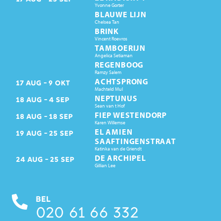
Yvonne Gorter
BLAUWE LIJN
Chelsea Tan
BRINK
Vincent Roevros
TAMBOERIJN
Angelica Setiaman
REGENBOOG
Ramzy Salem
ACHTSPRONG
17
AUG
9
OKT
Machteld Mul
NEPTUNUS
18
AUG
4
SEP
Sean van t Hof
FIEP WESTENDORP
18
AUG
18
SEP
Karen Willemse
EL AMIEN
19
AUG
25
SEP
SAAFTINGENSTRAAT
Katinka van de Griendt
DE ARCHIPEL
24
AUG
25
SEP
Gillian Lee
BEL
020 61 66 332