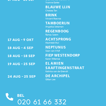
Yvonne Gorter
BLAUWE LIJN
Chelsea Tan
BRINK
Vincent Roevros
TAMBOERIJN
Angelica Setiaman
REGENBOOG
Ramzy Salem
ACHTSPRONG
17
AUG
9
OKT
Machteld Mul
NEPTUNUS
18
AUG
4
SEP
Sean van t Hof
FIEP WESTENDORP
18
AUG
18
SEP
Karen Willemse
EL AMIEN
19
AUG
25
SEP
SAAFTINGENSTRAAT
Katinka van de Griendt
DE ARCHIPEL
24
AUG
25
SEP
Gillian Lee
BEL
020 61 66 332