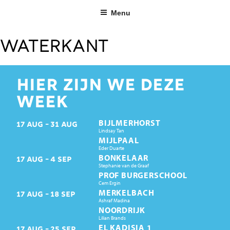
Ga
Menu
naar
de
inhoud
Waterkant
HIER ZIJN WE DEZE
WEEK
BIJLMERHORST
17
AUG
31
AUG
Lindsay Tan
MIJLPAAL
Eder Duarte
BONKELAAR
17
AUG
4
SEP
Stephanie van de Graaf
PROF BURGERSCHOOL
Cem Ergin
MERKELBACH
17
AUG
18
SEP
Ashraf Madina
NOORDRIJK
Lilian Brands
EL KADISIA 1
17
AUG
25
SEP