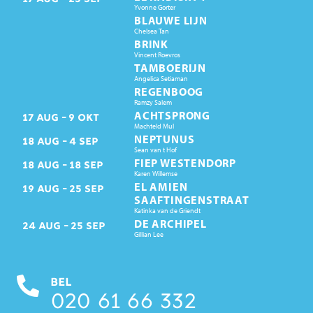
Yvonne Gorter
BLAUWE LIJN
Chelsea Tan
BRINK
Vincent Roevros
TAMBOERIJN
Angelica Setiaman
REGENBOOG
Ramzy Salem
ACHTSPRONG
17
AUG
9
OKT
Machteld Mul
NEPTUNUS
18
AUG
4
SEP
Sean van t Hof
FIEP WESTENDORP
18
AUG
18
SEP
Karen Willemse
EL AMIEN
19
AUG
25
SEP
SAAFTINGENSTRAAT
Katinka van de Griendt
DE ARCHIPEL
24
AUG
25
SEP
Gillian Lee
BEL
020 61 66 332