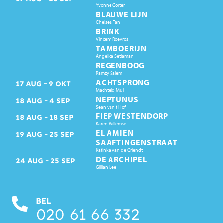
Yvonne Gorter
BLAUWE LIJN
Chelsea Tan
BRINK
Vincent Roevros
TAMBOERIJN
Angelica Setiaman
REGENBOOG
Ramzy Salem
ACHTSPRONG
17
AUG
9
OKT
Machteld Mul
NEPTUNUS
18
AUG
4
SEP
Sean van t Hof
FIEP WESTENDORP
18
AUG
18
SEP
Karen Willemse
EL AMIEN
19
AUG
25
SEP
SAAFTINGENSTRAAT
Katinka van de Griendt
DE ARCHIPEL
24
AUG
25
SEP
Gillian Lee
BEL
020 61 66 332