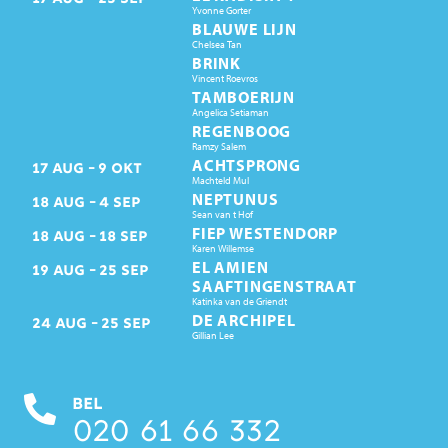
Yvonne Gorter
BLAUWE LIJN
Chelsea Tan
BRINK
Vincent Roevros
TAMBOERIJN
Angelica Setiaman
REGENBOOG
Ramzy Salem
ACHTSPRONG
17
AUG
9
OKT
Machteld Mul
NEPTUNUS
18
AUG
4
SEP
Sean van t Hof
FIEP WESTENDORP
18
AUG
18
SEP
Karen Willemse
EL AMIEN
19
AUG
25
SEP
SAAFTINGENSTRAAT
Katinka van de Griendt
DE ARCHIPEL
24
AUG
25
SEP
Gillian Lee
BEL
020 61 66 332