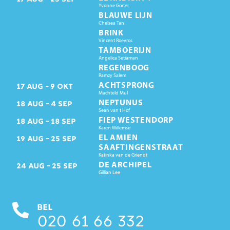
Yvonne Gorter
BLAUWE LIJN
Chelsea Tan
BRINK
Vincent Roevros
TAMBOERIJN
Angelica Setiaman
REGENBOOG
Ramzy Salem
ACHTSPRONG
17
AUG
9
OKT
Machteld Mul
NEPTUNUS
18
AUG
4
SEP
Sean van t Hof
FIEP WESTENDORP
18
AUG
18
SEP
Karen Willemse
EL AMIEN
19
AUG
25
SEP
SAAFTINGENSTRAAT
Katinka van de Griendt
DE ARCHIPEL
24
AUG
25
SEP
Gillian Lee
BEL
020 61 66 332