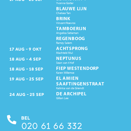
Yvonne Gorter
BLAUWE LIJN
Chelsea Tan
BRINK
Vincent Roevros
TAMBOERIJN
Angelica Setiaman
REGENBOOG
Ramzy Salem
ACHTSPRONG
17
AUG
9
OKT
Machteld Mul
NEPTUNUS
18
AUG
4
SEP
Sean van t Hof
FIEP WESTENDORP
18
AUG
18
SEP
Karen Willemse
EL AMIEN
19
AUG
25
SEP
SAAFTINGENSTRAAT
Katinka van de Griendt
DE ARCHIPEL
24
AUG
25
SEP
Gillian Lee
BEL
020 61 66 332