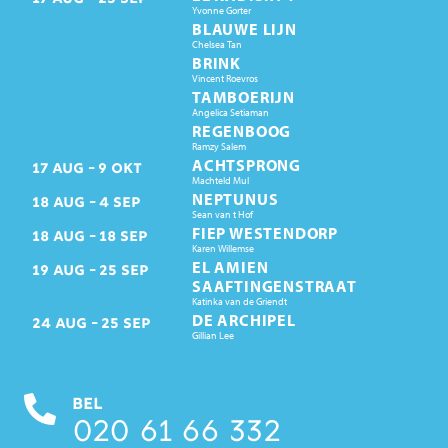
Yvonne Gorter
BLAUWE LIJN
Chelsea Tan
BRINK
Vincent Roevros
TAMBOERIJN
Angelica Setiaman
REGENBOOG
Ramzy Salem
ACHTSPRONG
17
AUG
9
OKT
Machteld Mul
NEPTUNUS
18
AUG
4
SEP
Sean van t Hof
FIEP WESTENDORP
18
AUG
18
SEP
Karen Willemse
EL AMIEN
19
AUG
25
SEP
SAAFTINGENSTRAAT
Katinka van de Griendt
DE ARCHIPEL
24
AUG
25
SEP
Gillian Lee
BEL
020 61 66 332