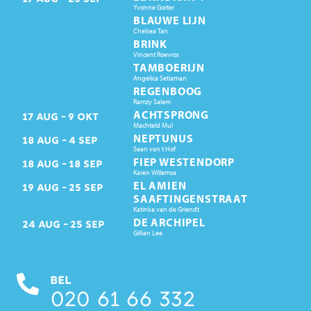
Yvonne Gorter
BLAUWE LIJN
Chelsea Tan
BRINK
Vincent Roevros
TAMBOERIJN
Angelica Setiaman
REGENBOOG
Ramzy Salem
ACHTSPRONG
17
AUG
9
OKT
Machteld Mul
NEPTUNUS
18
AUG
4
SEP
Sean van t Hof
FIEP WESTENDORP
18
AUG
18
SEP
Karen Willemse
EL AMIEN
19
AUG
25
SEP
SAAFTINGENSTRAAT
Katinka van de Griendt
DE ARCHIPEL
24
AUG
25
SEP
Gillian Lee
BEL
020 61 66 332