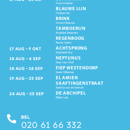
Yvonne Gorter
BLAUWE LIJN
Chelsea Tan
BRINK
Vincent Roevros
TAMBOERIJN
Angelica Setiaman
REGENBOOG
Ramzy Salem
ACHTSPRONG
17
AUG
9
OKT
Machteld Mul
NEPTUNUS
18
AUG
4
SEP
Sean van t Hof
FIEP WESTENDORP
18
AUG
18
SEP
Karen Willemse
EL AMIEN
19
AUG
25
SEP
SAAFTINGENSTRAAT
Katinka van de Griendt
DE ARCHIPEL
24
AUG
25
SEP
Gillian Lee
BEL
020 61 66 332