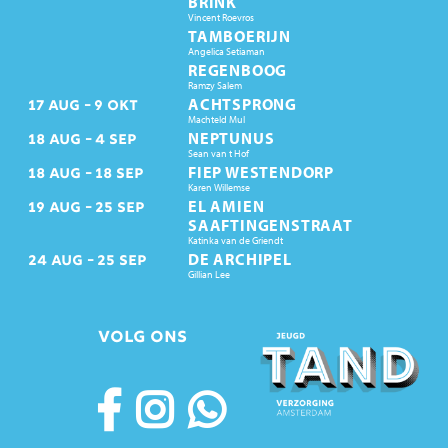
BRINK
Vincent Roevros
TAMBOERIJN
Angelica Setiaman
REGENBOOG
Ramzy Salem
ACHTSPRONG
17
AUG
9
OKT
Machteld Mul
NEPTUNUS
18
AUG
4
SEP
Sean van t Hof
FIEP WESTENDORP
18
AUG
18
SEP
Karen Willemse
EL AMIEN
19
AUG
25
SEP
SAAFTINGENSTRAAT
Katinka van de Griendt
DE ARCHIPEL
24
AUG
25
SEP
Gillian Lee
VOLG ONS