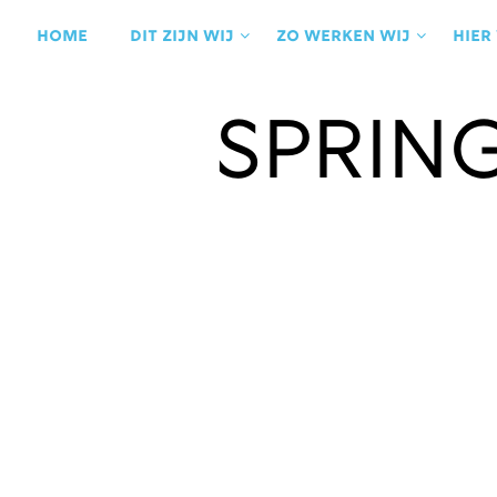
Ga
naar
Home
Dit zijn wij
Zo werken wij
Hier
de
inhoud
Sprin