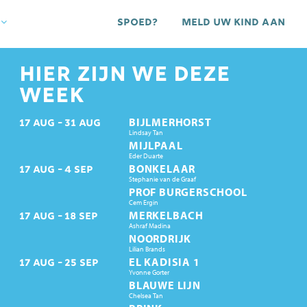
Spoed?
Meld uw kind aan
HIER ZIJN WE DEZE
WEEK
BIJLMERHORST
17
AUG
31
AUG
Lindsay Tan
MIJLPAAL
Eder Duarte
BONKELAAR
17
AUG
4
SEP
Stephanie van de Graaf
PROF BURGERSCHOOL
Cem Ergin
MERKELBACH
17
AUG
18
SEP
Ashraf Madina
NOORDRIJK
Lilian Brands
EL KADISIA 1
17
AUG
25
SEP
Yvonne Gorter
BLAUWE LIJN
Chelsea Tan