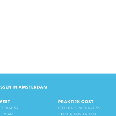
SSEN IN AMSTERDAM
WEST
PRAKTIJK OOST
straat 53
Stephensonstraat 35
terdam
1097 BA Amsterdam