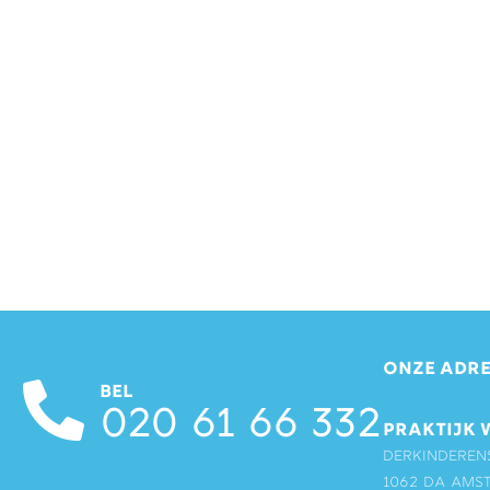
ONZE ADRE
BEL
020 61 66 332
PRAKTIJK 
Derkinderen
1062 DA Ams