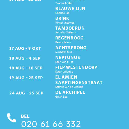
Yvonne Gorter
BLAUWE LIJN
Chelsea Tan
BRINK
Vincent Roevros
TAMBOERIJN
Angelica Setiaman
REGENBOOG
Ramzy Salem
ACHTSPRONG
17
AUG
9
OKT
Machteld Mul
NEPTUNUS
18
AUG
4
SEP
Sean van t Hof
FIEP WESTENDORP
18
AUG
18
SEP
Karen Willemse
EL AMIEN
19
AUG
25
SEP
SAAFTINGENSTRAAT
Katinka van de Griendt
DE ARCHIPEL
24
AUG
25
SEP
Gillian Lee
BEL
020 61 66 332