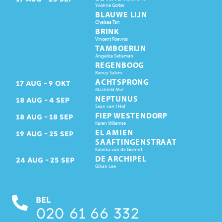
Yvonne Gorter
BLAUWE LIJN
Chelsea Tan
BRINK
Vincent Roevros
TAMBOERIJN
Angelica Setiaman
REGENBOOG
Ramzy Salem
ACHTSPRONG
17
AUG
9
OKT
Machteld Mul
NEPTUNUS
18
AUG
4
SEP
Sean van t Hof
FIEP WESTENDORP
18
AUG
18
SEP
Karen Willemse
EL AMIEN
19
AUG
25
SEP
SAAFTINGENSTRAAT
Katinka van de Griendt
DE ARCHIPEL
24
AUG
25
SEP
Gillian Lee
BEL
020 61 66 332