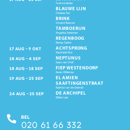
Yvonne Gorter
BLAUWE LIJN
Chelsea Tan
BRINK
Vincent Roevros
TAMBOERIJN
Angelica Setiaman
REGENBOOG
Ramzy Salem
ACHTSPRONG
17
AUG
9
OKT
Machteld Mul
NEPTUNUS
18
AUG
4
SEP
Sean van t Hof
FIEP WESTENDORP
18
AUG
18
SEP
Karen Willemse
EL AMIEN
19
AUG
25
SEP
SAAFTINGENSTRAAT
Katinka van de Griendt
DE ARCHIPEL
24
AUG
25
SEP
Gillian Lee
BEL
020 61 66 332