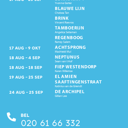
Yvonne Gorter
BLAUWE LIJN
Chelsea Tan
BRINK
Vincent Roevros
TAMBOERIJN
Angelica Setiaman
REGENBOOG
Ramzy Salem
ACHTSPRONG
17
AUG
9
OKT
Machteld Mul
NEPTUNUS
18
AUG
4
SEP
Sean van t Hof
FIEP WESTENDORP
18
AUG
18
SEP
Karen Willemse
EL AMIEN
19
AUG
25
SEP
SAAFTINGENSTRAAT
Katinka van de Griendt
DE ARCHIPEL
24
AUG
25
SEP
Gillian Lee
BEL
020 61 66 332