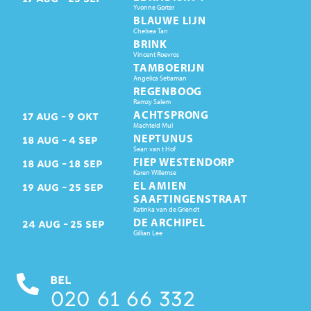
Yvonne Gorter
BLAUWE LIJN
Chelsea Tan
BRINK
Vincent Roevros
TAMBOERIJN
Angelica Setiaman
REGENBOOG
Ramzy Salem
ACHTSPRONG
17
AUG
9
OKT
Machteld Mul
NEPTUNUS
18
AUG
4
SEP
Sean van t Hof
FIEP WESTENDORP
18
AUG
18
SEP
Karen Willemse
EL AMIEN
19
AUG
25
SEP
SAAFTINGENSTRAAT
Katinka van de Griendt
DE ARCHIPEL
24
AUG
25
SEP
Gillian Lee
BEL
020 61 66 332