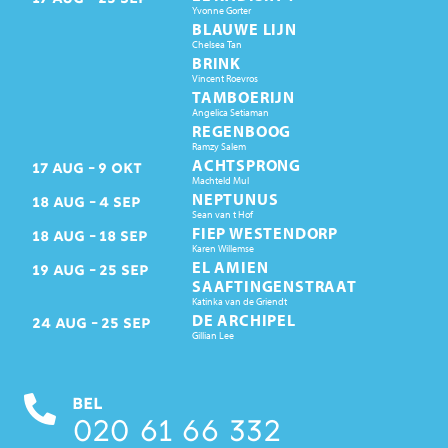
Yvonne Gorter
BLAUWE LIJN
Chelsea Tan
BRINK
Vincent Roevros
TAMBOERIJN
Angelica Setiaman
REGENBOOG
Ramzy Salem
ACHTSPRONG
17
AUG
9
OKT
Machteld Mul
NEPTUNUS
18
AUG
4
SEP
Sean van t Hof
FIEP WESTENDORP
18
AUG
18
SEP
Karen Willemse
EL AMIEN
19
AUG
25
SEP
SAAFTINGENSTRAAT
Katinka van de Griendt
DE ARCHIPEL
24
AUG
25
SEP
Gillian Lee
BEL
020 61 66 332