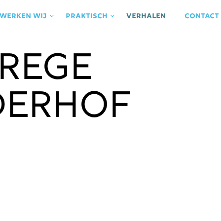
 werken wij
praktisch
Verhalen
contact
Rege
erhof