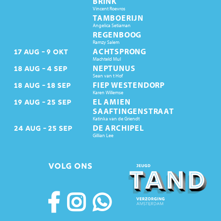
BRINK
Vincent Roevros
TAMBOERIJN
Angelica Setiaman
REGENBOOG
Ramzy Salem
ACHTSPRONG
17
AUG
9
OKT
Machteld Mul
NEPTUNUS
18
AUG
4
SEP
Sean van t Hof
FIEP WESTENDORP
18
AUG
18
SEP
Karen Willemse
EL AMIEN
19
AUG
25
SEP
SAAFTINGENSTRAAT
Katinka van de Griendt
DE ARCHIPEL
24
AUG
25
SEP
Gillian Lee
VOLG ONS