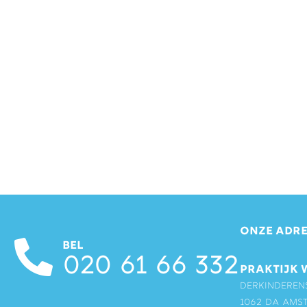
ONZE ADRE
BEL
020 61 66 332
PRAKTIJK 
Derkinderen
1062 DA Ams