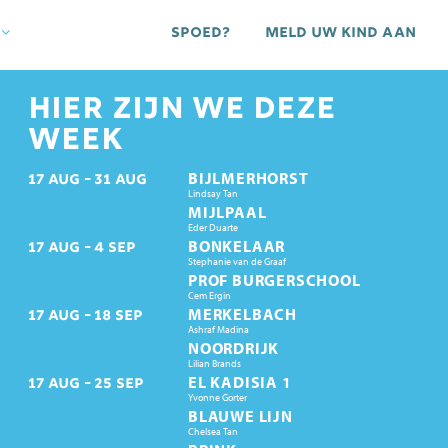
Spoed?
Meld uw kind aan
HIER ZIJN WE DEZE
WEEK
BIJLMERHORST
17
AUG
31
AUG
Lindsay Tan
MIJLPAAL
Eder Duarte
BONKELAAR
17
AUG
4
SEP
Stephanie van de Graaf
PROF BURGERSCHOOL
Cem Ergin
MERKELBACH
17
AUG
18
SEP
Ashraf Madina
NOORDRIJK
Lilian Brands
EL KADISIA 1
17
AUG
25
SEP
Yvonne Gorter
BLAUWE LIJN
Chelsea Tan