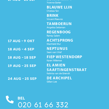
Yvonne Gorter
BLAUWE LIJN
Chelsea Tan
BRINK
Vincent Roevros
TAMBOERIJN
Angelica Setiaman
REGENBOOG
Ramzy Salem
ACHTSPRONG
17
AUG
9
OKT
Machteld Mul
NEPTUNUS
18
AUG
4
SEP
Sean van t Hof
FIEP WESTENDORP
18
AUG
18
SEP
Karen Willemse
EL AMIEN
19
AUG
25
SEP
SAAFTINGENSTRAAT
Katinka van de Griendt
DE ARCHIPEL
24
AUG
25
SEP
Gillian Lee
BEL
020 61 66 332