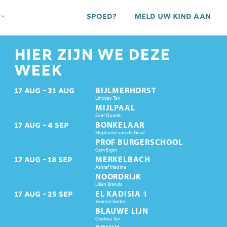
Spoed?
Meld uw kind aan
HIER ZIJN WE DEZE
WEEK
BIJLMERHORST
17
AUG
31
AUG
Lindsay Tan
MIJLPAAL
Eder Duarte
BONKELAAR
17
AUG
4
SEP
Stephanie van de Graaf
PROF BURGERSCHOOL
Cem Ergin
MERKELBACH
17
AUG
18
SEP
Ashraf Madina
NOORDRIJK
Lilian Brands
EL KADISIA 1
17
AUG
25
SEP
Yvonne Gorter
BLAUWE LIJN
Chelsea Tan