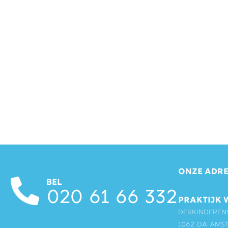
ONZE ADRE
BEL
020 61 66 332
PRAKTIJK 
Derkinderen
1062 DA Ams