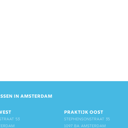
SSEN IN AMSTERDAM
WEST
PRAKTIJK OOST
straat 53
Stephensonstraat 35
terdam
1097 BA Amsterdam