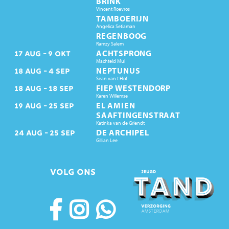
BRINK
Vincent Roevros
TAMBOERIJN
Angelica Setiaman
REGENBOOG
Ramzy Salem
ACHTSPRONG
17
AUG
9
OKT
Machteld Mul
NEPTUNUS
18
AUG
4
SEP
Sean van t Hof
FIEP WESTENDORP
18
AUG
18
SEP
Karen Willemse
EL AMIEN
19
AUG
25
SEP
SAAFTINGENSTRAAT
Katinka van de Griendt
DE ARCHIPEL
24
AUG
25
SEP
Gillian Lee
VOLG ONS