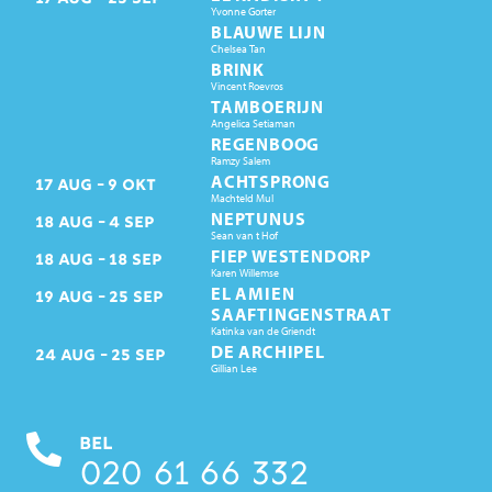
Yvonne Gorter
BLAUWE LIJN
Chelsea Tan
BRINK
Vincent Roevros
TAMBOERIJN
Angelica Setiaman
REGENBOOG
Ramzy Salem
ACHTSPRONG
17
AUG
9
OKT
Machteld Mul
NEPTUNUS
18
AUG
4
SEP
Sean van t Hof
FIEP WESTENDORP
18
AUG
18
SEP
Karen Willemse
EL AMIEN
19
AUG
25
SEP
SAAFTINGENSTRAAT
Katinka van de Griendt
DE ARCHIPEL
24
AUG
25
SEP
Gillian Lee
BEL
020 61 66 332