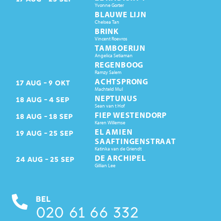
Yvonne Gorter
BLAUWE LIJN
Chelsea Tan
BRINK
Vincent Roevros
TAMBOERIJN
Angelica Setiaman
REGENBOOG
Ramzy Salem
ACHTSPRONG
17
AUG
9
OKT
Machteld Mul
NEPTUNUS
18
AUG
4
SEP
Sean van t Hof
FIEP WESTENDORP
18
AUG
18
SEP
Karen Willemse
EL AMIEN
19
AUG
25
SEP
SAAFTINGENSTRAAT
Katinka van de Griendt
DE ARCHIPEL
24
AUG
25
SEP
Gillian Lee
BEL
020 61 66 332