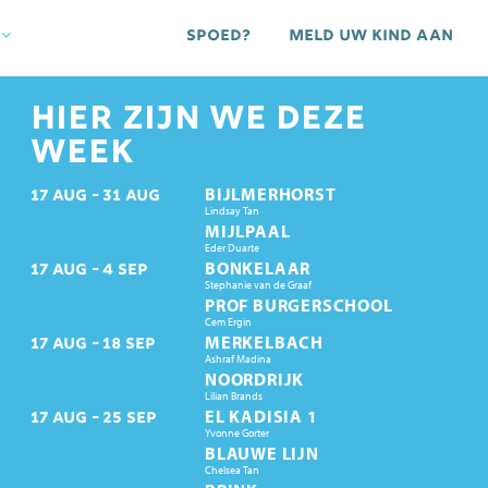
Spoed?
Meld uw kind aan
HIER ZIJN WE DEZE
WEEK
BIJLMERHORST
17
AUG
31
AUG
Lindsay Tan
MIJLPAAL
Eder Duarte
BONKELAAR
17
AUG
4
SEP
Stephanie van de Graaf
PROF BURGERSCHOOL
Cem Ergin
MERKELBACH
17
AUG
18
SEP
Ashraf Madina
NOORDRIJK
Lilian Brands
EL KADISIA 1
17
AUG
25
SEP
Yvonne Gorter
BLAUWE LIJN
Chelsea Tan