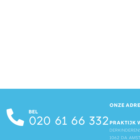
ONZE ADRE
BEL
020 61 66 332
PRAKTIJK 
Derkinderen
1062 DA Ams