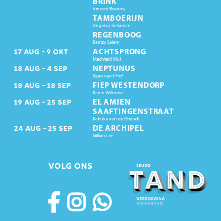
BRINK
Vincent Roevros
TAMBOERIJN
Angelica Setiaman
REGENBOOG
Ramzy Salem
ACHTSPRONG
17
AUG
9
OKT
Machteld Mul
NEPTUNUS
18
AUG
4
SEP
Sean van t Hof
FIEP WESTENDORP
18
AUG
18
SEP
Karen Willemse
EL AMIEN
19
AUG
25
SEP
SAAFTINGENSTRAAT
Katinka van de Griendt
DE ARCHIPEL
24
AUG
25
SEP
Gillian Lee
VOLG ONS