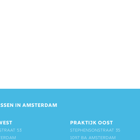
SSEN IN AMSTERDAM
WEST
PRAKTIJK OOST
straat 53
Stephensonstraat 35
terdam
1097 BA Amsterdam