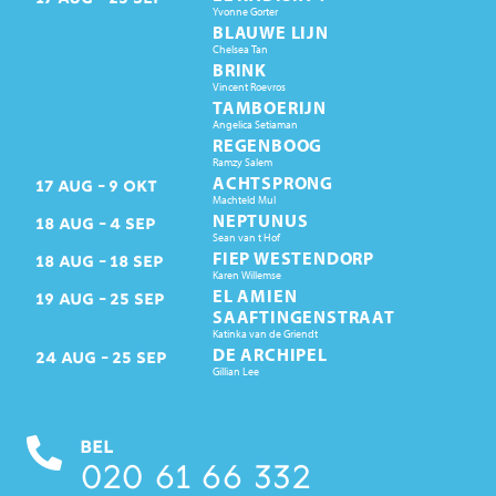
Yvonne Gorter
BLAUWE LIJN
Chelsea Tan
BRINK
Vincent Roevros
TAMBOERIJN
Angelica Setiaman
REGENBOOG
Ramzy Salem
ACHTSPRONG
17
AUG
9
OKT
Machteld Mul
NEPTUNUS
18
AUG
4
SEP
Sean van t Hof
FIEP WESTENDORP
18
AUG
18
SEP
Karen Willemse
EL AMIEN
19
AUG
25
SEP
SAAFTINGENSTRAAT
Katinka van de Griendt
DE ARCHIPEL
24
AUG
25
SEP
Gillian Lee
BEL
020 61 66 332