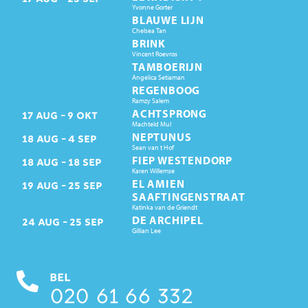
Yvonne Gorter
BLAUWE LIJN
Chelsea Tan
BRINK
Vincent Roevros
TAMBOERIJN
Angelica Setiaman
REGENBOOG
Ramzy Salem
ACHTSPRONG
17
AUG
9
OKT
Machteld Mul
NEPTUNUS
18
AUG
4
SEP
Sean van t Hof
FIEP WESTENDORP
18
AUG
18
SEP
Karen Willemse
EL AMIEN
19
AUG
25
SEP
SAAFTINGENSTRAAT
Katinka van de Griendt
DE ARCHIPEL
24
AUG
25
SEP
Gillian Lee
BEL
020 61 66 332