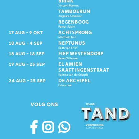
BRINK
Vincent Roevros
TAMBOERIJN
Angelica Setiaman
REGENBOOG
Ramzy Salem
ACHTSPRONG
17
AUG
9
OKT
Machteld Mul
NEPTUNUS
18
AUG
4
SEP
Sean van t Hof
FIEP WESTENDORP
18
AUG
18
SEP
Karen Willemse
EL AMIEN
19
AUG
25
SEP
SAAFTINGENSTRAAT
Katinka van de Griendt
DE ARCHIPEL
24
AUG
25
SEP
Gillian Lee
VOLG ONS