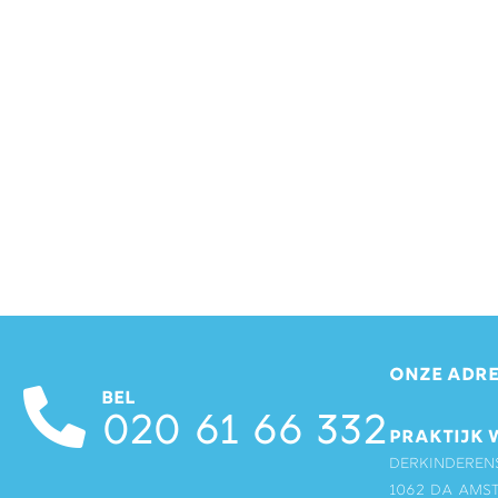
ONZE ADRE
BEL
020 61 66 332
PRAKTIJK 
Derkinderen
1062 DA Ams