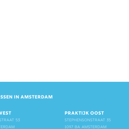
SSEN IN AMSTERDAM
WEST
PRAKTIJK OOST
straat 53
Stephensonstraat 35
terdam
1097 BA Amsterdam