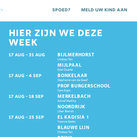
Spoed?
Meld uw kind aan
HIER ZIJN WE DEZE
WEEK
BIJLMERHORST
17
AUG
31
AUG
Lindsay Tan
MIJLPAAL
Eder Duarte
BONKELAAR
17
AUG
4
SEP
Stephanie van de Graaf
PROF BURGERSCHOOL
Cem Ergin
MERKELBACH
17
AUG
18
SEP
Ashraf Madina
NOORDRIJK
Lilian Brands
EL KADISIA 1
17
AUG
25
SEP
Yvonne Gorter
BLAUWE LIJN
Chelsea Tan