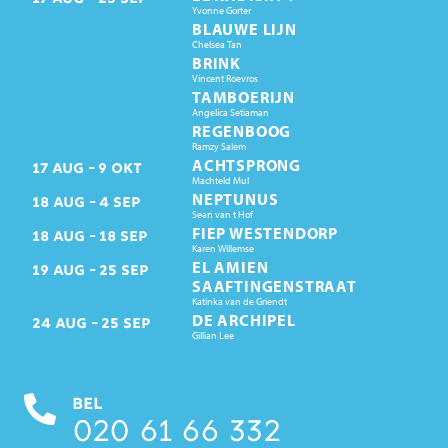
Yvonne Gorter
BLAUWE LIJN
Chelsea Tan
BRINK
Vincent Roevros
TAMBOERIJN
Angelica Setiaman
REGENBOOG
Ramzy Salem
ACHTSPRONG
17
AUG
9
OKT
Machteld Mul
NEPTUNUS
18
AUG
4
SEP
Sean van t Hof
FIEP WESTENDORP
18
AUG
18
SEP
Karen Willemse
EL AMIEN
19
AUG
25
SEP
SAAFTINGENSTRAAT
Katinka van de Griendt
DE ARCHIPEL
24
AUG
25
SEP
Gillian Lee
BEL
020 61 66 332