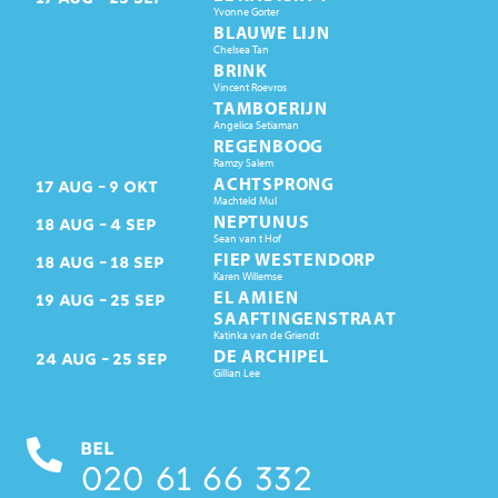
Yvonne Gorter
BLAUWE LIJN
Chelsea Tan
BRINK
Vincent Roevros
TAMBOERIJN
Angelica Setiaman
REGENBOOG
Ramzy Salem
ACHTSPRONG
17
AUG
9
OKT
Machteld Mul
NEPTUNUS
18
AUG
4
SEP
Sean van t Hof
FIEP WESTENDORP
18
AUG
18
SEP
Karen Willemse
EL AMIEN
19
AUG
25
SEP
SAAFTINGENSTRAAT
Katinka van de Griendt
DE ARCHIPEL
24
AUG
25
SEP
Gillian Lee
BEL
020 61 66 332