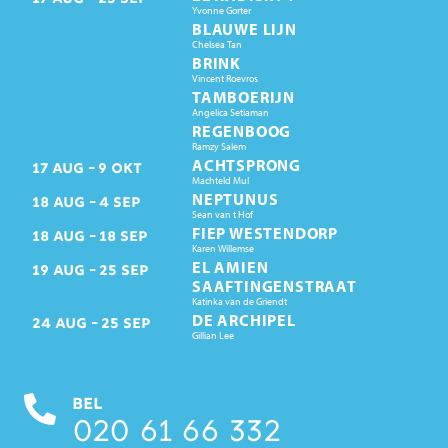
Yvonne Gorter
BLAUWE LIJN
Chelsea Tan
BRINK
Vincent Roevros
TAMBOERIJN
Angelica Setiaman
REGENBOOG
Ramzy Salem
ACHTSPRONG
17
AUG
9
OKT
Machteld Mul
NEPTUNUS
18
AUG
4
SEP
Sean van t Hof
FIEP WESTENDORP
18
AUG
18
SEP
Karen Willemse
EL AMIEN
19
AUG
25
SEP
SAAFTINGENSTRAAT
Katinka van de Griendt
DE ARCHIPEL
24
AUG
25
SEP
Gillian Lee
BEL
020 61 66 332