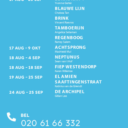
Yvonne Gorter
BLAUWE LIJN
Chelsea Tan
BRINK
Vincent Roevros
TAMBOERIJN
Angelica Setiaman
REGENBOOG
Ramzy Salem
ACHTSPRONG
17
AUG
9
OKT
Machteld Mul
NEPTUNUS
18
AUG
4
SEP
Sean van t Hof
FIEP WESTENDORP
18
AUG
18
SEP
Karen Willemse
EL AMIEN
19
AUG
25
SEP
SAAFTINGENSTRAAT
Katinka van de Griendt
DE ARCHIPEL
24
AUG
25
SEP
Gillian Lee
BEL
020 61 66 332