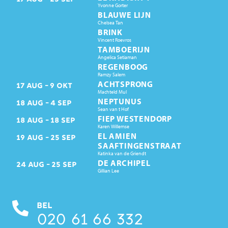
Yvonne Gorter
BLAUWE LIJN
Chelsea Tan
BRINK
Vincent Roevros
TAMBOERIJN
Angelica Setiaman
REGENBOOG
Ramzy Salem
ACHTSPRONG
17
AUG
9
OKT
Machteld Mul
NEPTUNUS
18
AUG
4
SEP
Sean van t Hof
FIEP WESTENDORP
18
AUG
18
SEP
Karen Willemse
EL AMIEN
19
AUG
25
SEP
SAAFTINGENSTRAAT
Katinka van de Griendt
DE ARCHIPEL
24
AUG
25
SEP
Gillian Lee
BEL
020 61 66 332