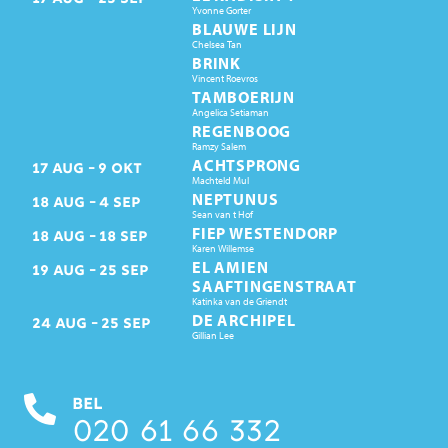
Yvonne Gorter
BLAUWE LIJN
Chelsea Tan
BRINK
Vincent Roevros
TAMBOERIJN
Angelica Setiaman
REGENBOOG
Ramzy Salem
ACHTSPRONG
17
AUG
9
OKT
Machteld Mul
NEPTUNUS
18
AUG
4
SEP
Sean van t Hof
FIEP WESTENDORP
18
AUG
18
SEP
Karen Willemse
EL AMIEN
19
AUG
25
SEP
SAAFTINGENSTRAAT
Katinka van de Griendt
DE ARCHIPEL
24
AUG
25
SEP
Gillian Lee
BEL
020 61 66 332