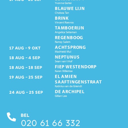
Yvonne Gorter
BLAUWE LIJN
Chelsea Tan
BRINK
Vincent Roevros
TAMBOERIJN
Angelica Setiaman
REGENBOOG
Ramzy Salem
ACHTSPRONG
17
AUG
9
OKT
Machteld Mul
NEPTUNUS
18
AUG
4
SEP
Sean van t Hof
FIEP WESTENDORP
18
AUG
18
SEP
Karen Willemse
EL AMIEN
19
AUG
25
SEP
SAAFTINGENSTRAAT
Katinka van de Griendt
DE ARCHIPEL
24
AUG
25
SEP
Gillian Lee
BEL
020 61 66 332