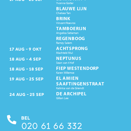
Yvonne Gorter
BLAUWE LIJN
Chelsea Tan
BRINK
Vincent Roevros
TAMBOERIJN
Angelica Setiaman
REGENBOOG
Ramzy Salem
ACHTSPRONG
17
AUG
9
OKT
Machteld Mul
NEPTUNUS
18
AUG
4
SEP
Sean van t Hof
FIEP WESTENDORP
18
AUG
18
SEP
Karen Willemse
EL AMIEN
19
AUG
25
SEP
SAAFTINGENSTRAAT
Katinka van de Griendt
DE ARCHIPEL
24
AUG
25
SEP
Gillian Lee
BEL
020 61 66 332