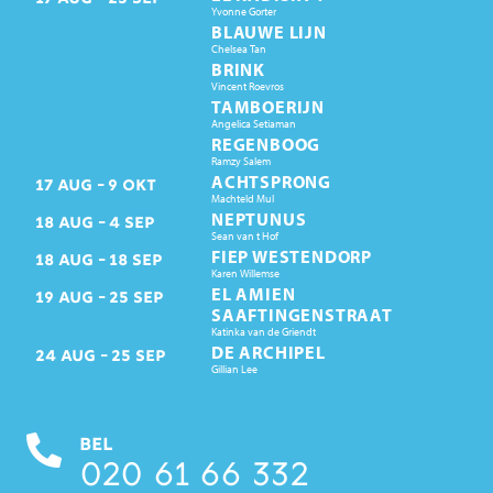
Yvonne Gorter
BLAUWE LIJN
Chelsea Tan
BRINK
Vincent Roevros
TAMBOERIJN
Angelica Setiaman
REGENBOOG
Ramzy Salem
ACHTSPRONG
17
AUG
9
OKT
Machteld Mul
NEPTUNUS
18
AUG
4
SEP
Sean van t Hof
FIEP WESTENDORP
18
AUG
18
SEP
Karen Willemse
EL AMIEN
19
AUG
25
SEP
SAAFTINGENSTRAAT
Katinka van de Griendt
DE ARCHIPEL
24
AUG
25
SEP
Gillian Lee
BEL
020 61 66 332