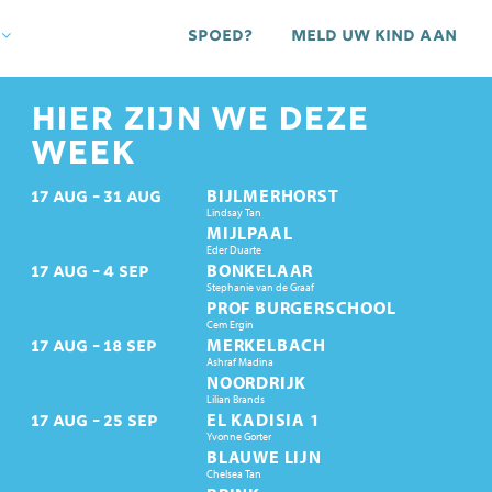
Spoed?
Meld uw kind aan
HIER ZIJN WE DEZE
WEEK
BIJLMERHORST
17
AUG
31
AUG
Lindsay Tan
MIJLPAAL
Eder Duarte
BONKELAAR
17
AUG
4
SEP
Stephanie van de Graaf
PROF BURGERSCHOOL
Cem Ergin
MERKELBACH
17
AUG
18
SEP
Ashraf Madina
NOORDRIJK
Lilian Brands
EL KADISIA 1
17
AUG
25
SEP
Yvonne Gorter
BLAUWE LIJN
Chelsea Tan