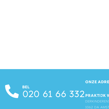
ONZE ADRE
BEL
020 61 66 332
PRAKTIJK 
Derkinderen
1062 DA Ams