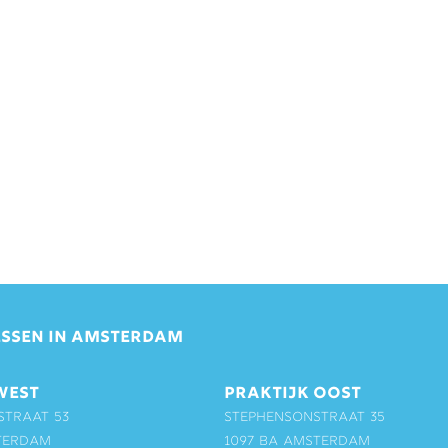
SSEN IN AMSTERDAM
WEST
PRAKTIJK OOST
straat 53
Stephensonstraat 35
terdam
1097 BA Amsterdam