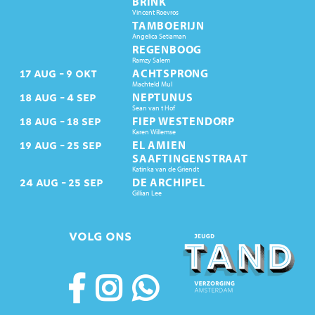
BRINK
Vincent Roevros
TAMBOERIJN
Angelica Setiaman
REGENBOOG
Ramzy Salem
ACHTSPRONG
17
AUG
9
OKT
Machteld Mul
NEPTUNUS
18
AUG
4
SEP
Sean van t Hof
FIEP WESTENDORP
18
AUG
18
SEP
Karen Willemse
EL AMIEN
19
AUG
25
SEP
SAAFTINGENSTRAAT
Katinka van de Griendt
DE ARCHIPEL
24
AUG
25
SEP
Gillian Lee
VOLG ONS