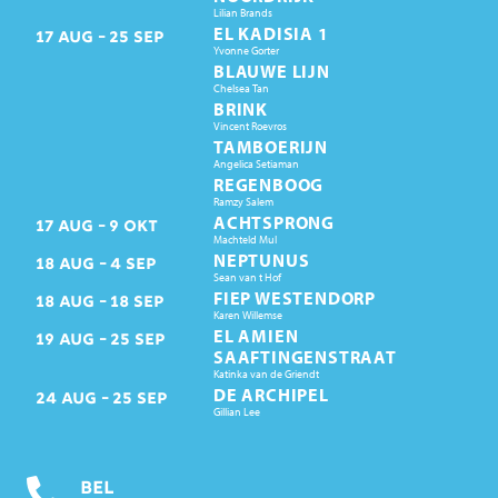
Lilian Brands
EL KADISIA 1
17
AUG
25
SEP
Yvonne Gorter
BLAUWE LIJN
Chelsea Tan
BRINK
Vincent Roevros
TAMBOERIJN
Angelica Setiaman
REGENBOOG
Ramzy Salem
ACHTSPRONG
17
AUG
9
OKT
Machteld Mul
NEPTUNUS
18
AUG
4
SEP
Sean van t Hof
FIEP WESTENDORP
18
AUG
18
SEP
Karen Willemse
EL AMIEN
19
AUG
25
SEP
SAAFTINGENSTRAAT
Katinka van de Griendt
DE ARCHIPEL
24
AUG
25
SEP
Gillian Lee
BEL