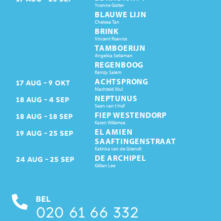
Yvonne Gorter
BLAUWE LIJN
Chelsea Tan
BRINK
Vincent Roevros
TAMBOERIJN
Angelica Setiaman
REGENBOOG
Ramzy Salem
ACHTSPRONG
17
AUG
9
OKT
Machteld Mul
NEPTUNUS
18
AUG
4
SEP
Sean van t Hof
FIEP WESTENDORP
18
AUG
18
SEP
Karen Willemse
EL AMIEN
19
AUG
25
SEP
SAAFTINGENSTRAAT
Katinka van de Griendt
DE ARCHIPEL
24
AUG
25
SEP
Gillian Lee
BEL
020 61 66 332