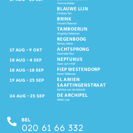
Yvonne Gorter
BLAUWE LIJN
Chelsea Tan
BRINK
Vincent Roevros
TAMBOERIJN
Angelica Setiaman
REGENBOOG
Ramzy Salem
ACHTSPRONG
17
AUG
9
OKT
Machteld Mul
NEPTUNUS
18
AUG
4
SEP
Sean van t Hof
FIEP WESTENDORP
18
AUG
18
SEP
Karen Willemse
EL AMIEN
19
AUG
25
SEP
SAAFTINGENSTRAAT
Katinka van de Griendt
DE ARCHIPEL
24
AUG
25
SEP
Gillian Lee
BEL
020 61 66 332