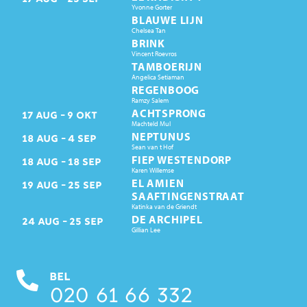
Yvonne Gorter
BLAUWE LIJN
Chelsea Tan
BRINK
Vincent Roevros
TAMBOERIJN
Angelica Setiaman
REGENBOOG
Ramzy Salem
ACHTSPRONG
17
AUG
9
OKT
Machteld Mul
NEPTUNUS
18
AUG
4
SEP
Sean van t Hof
FIEP WESTENDORP
18
AUG
18
SEP
Karen Willemse
EL AMIEN
19
AUG
25
SEP
SAAFTINGENSTRAAT
Katinka van de Griendt
DE ARCHIPEL
24
AUG
25
SEP
Gillian Lee
BEL
020 61 66 332